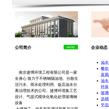
一体化地埋式污水...
微动力高负荷地下...
公司简介
企业动态
油水
餐饮
南京捷博环境工程有限公司是一家
直观
全身心 致力于不锈钢隔油池、分散生
油水
活污水、雨水处理利用、饭店油水分
环保
离治理技术的公司。捷博环境集工艺
玻璃
设计、气提式模块化氧化处理玻璃钢
选择
设备
平流
土建施工、设备安装调试和售后运营